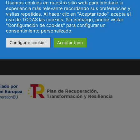
Usamos cookies en nuestro sitio web para brindarle la
experiencia más relevante recordando sus preferencias y
visitas repetidas. Al hacer clic en "Aceptar todo", acepta el
uso de TODAS las cookies. Sin embargo, puede visitar
"Configuración de cookies" para configurar un
consentimiento personalizado.
Configurar cookies
Aceptar todo