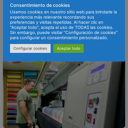
Consentimiento de cookies
Usamos cookies en nuestro sitio web para brindarle la
experiencia más relevante recordando sus
preferencias y visitas repetidas. Al hacer clic en
"Aceptar todo", acepta el uso de TODAS las cookies.
Sin embargo, puede visitar "Configuración de cookies"
para configurar un consentimiento personalizado.
Configurar cookies
Aceptar todo