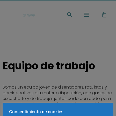
Equipo de trabajo
Somos un equipo joven de diseñadores, rotulistas y
administrativos a tu entera disposición, con ganas de
escucharte y de trabajar juntos codo con codo para
conseguir una imagen profesional, única y cuidada
que transmita los valores de tu empresa.
Consentimiento de cookies