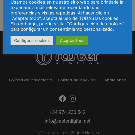
Usamos cookies en nuestro sitio web para brindarle la
Nos gusta lo que hacemos, por eso si tienes una idea,
experiencia más relevante recordando sus
estaremos encantados de poder ayudarte.
preferencias y visitas repetidas. Al hacer clic en
"Aceptar todo", acepta el uso de TODAS las cookies.
Sin embargo, puede visitar "Configuración de cookies"
para configurar un consentimiento personalizado.
Configurar cookies
Aceptar todo
Política de privacidad
Política de cookies
Condiciones
+34 974 230 542
info@rasterdigital.net
C/ Comercio, 6 – 22006 – Huesca