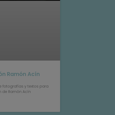
ión Ramón Acín
 fotografías y textos para
ón de Ramón Acín