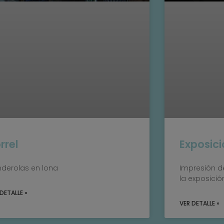
rrel
Exposic
derolas en lona
Impresión de
la exposici
DETALLE »
VER DETALLE »