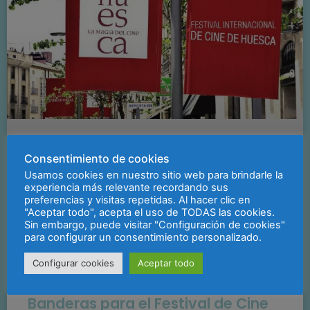
Consentimiento de cookies
Usamos cookies en nuestro sitio web para brindarle la
experiencia más relevante recordando sus
preferencias y visitas repetidas. Al hacer clic en
"Aceptar todo", acepta el uso de TODAS las cookies.
Sin embargo, puede visitar "Configuración de cookies"
para configurar un consentimiento personalizado.
Configurar cookies
Aceptar todo
Banderas para el Festival de Cine