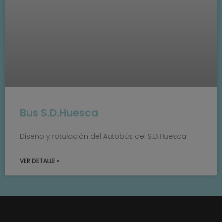
Bus S.D.Huesca
Diseño y rotulación del Autobús del S.D.Huesca
VER DETALLE »