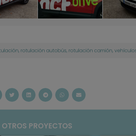
tulación
,
rotulación autobús
,
rotulación camión
,
vehículo
OTROS PROYECTOS