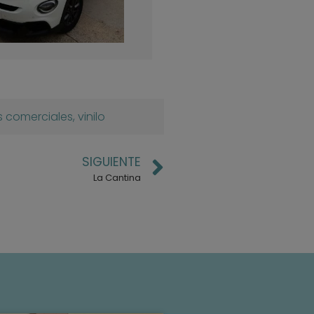
s comerciales
,
vinilo
SIGUIENTE
La Cantina