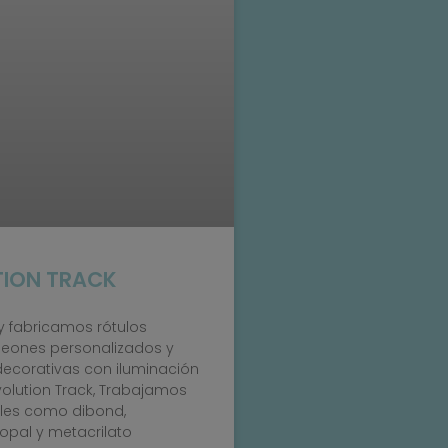
TION TRACK
 fabricamos rótulos
neones personalizados y
decorativas con iluminación
volution Track, Trabajamos
les como dibond,
opal y metacrilato